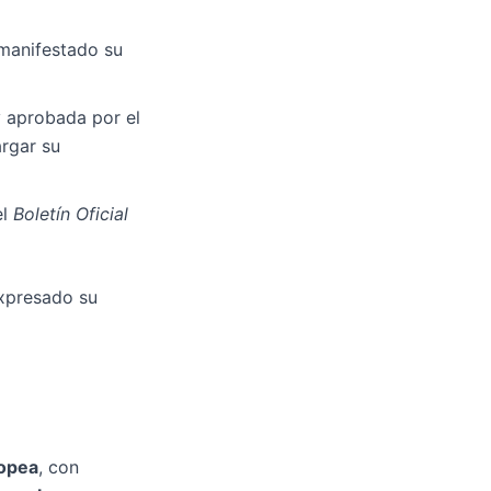
manifestado su
y aprobada por el
argar su
el
Boletín Oficial
expresado su
ropea
, con