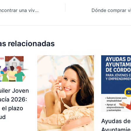
¿Dónde puedo encontrar una vivienda en alquiler en Córdoba?
as relacionadas
iler Joven
ucía 2026:
 el plazo
tud
Ayudas de
Ayuntamie