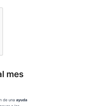
al mes
ón de una
ayuda
poyar a las