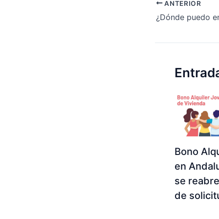
ANTERIOR
Entrad
Bono Alqu
en Andal
se reabre
de solici