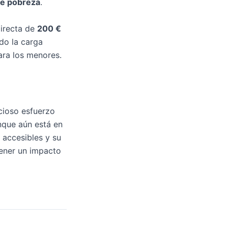
de pobreza
.
irecta de
200 €
ndo la carga
ara los menores.
cioso esfuerzo
nque aún está en
 accesibles y su
tener un impacto