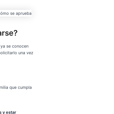
arse?
, ya se conocen
olicitarlo una vez
familia que cumpla
s y estar