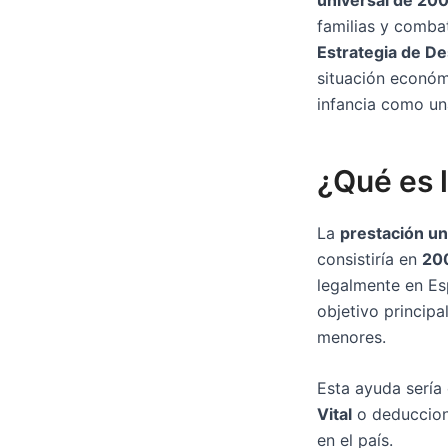
familias y comba
Estrategia de De
situación económ
infancia como una
¿Qué es l
La
prestación un
consistiría en
200
legalmente en Esp
objetivo principa
menores.
Esta ayuda sería
Vital
o deduccione
en el país.