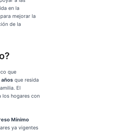
ida en la
 para mejorar la
ión de la
jo?
ico que
8 años
que resida
amilia. El
a los hogares con
reso Mínimo
iares ya vigentes