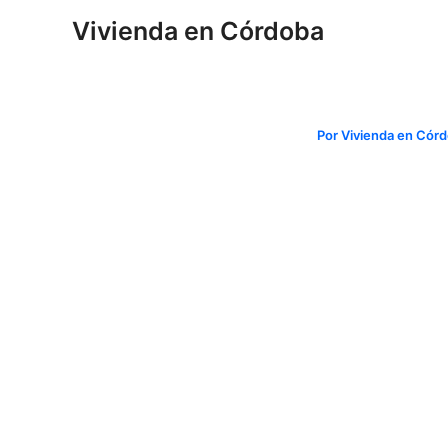
Ir
Navegación
Vivienda en Córdoba
al
de
contenido
entradas
Por
Vivienda en Cór