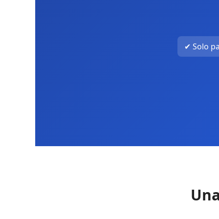
✔ Solo p
Una