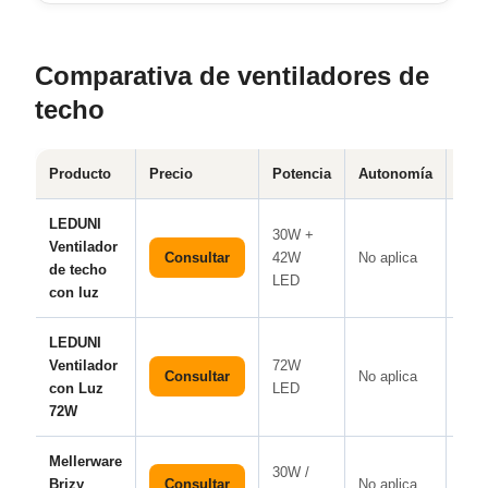
Comparativa de ventiladores de
techo
Producto
Precio
Potencia
Autonomía
Frie
LEDUNI
30W +
Ventilador
Consultar
42W
No aplica
No
de techo
LED
con luz
LEDUNI
Ventilador
72W
Consultar
No aplica
No
con Luz
LED
72W
Mellerware
30W /
Brizy
Consultar
No aplica
No