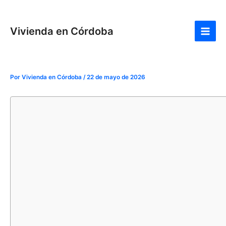
Ir
Navegación
Main
al
de
Men
Vivienda en Córdoba
contenido
entradas
Por
Vivienda en Córdoba
/
22 de mayo de 2026