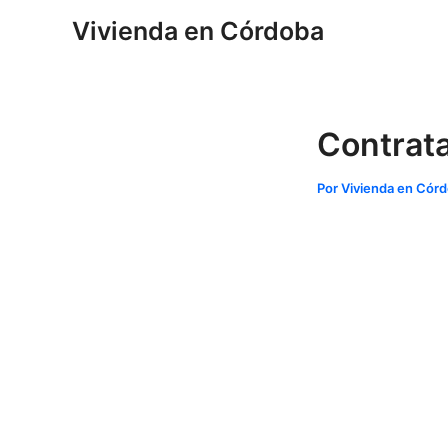
Ir
Navegación
Vivienda en Córdoba
al
de
contenido
entradas
Contrata
Por
Vivienda en Cór