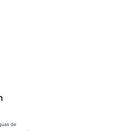
n
guas de