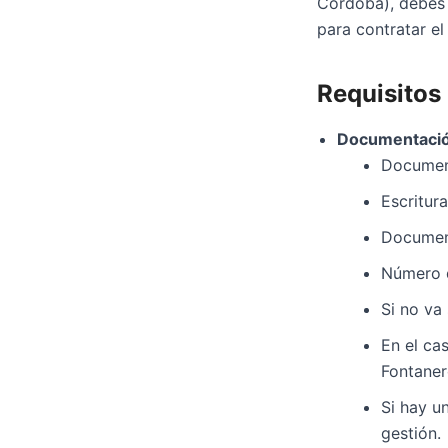
Córdoba), debes s
para contratar el 
Requisitos
Documentació
Document
Escritur
Document
Número d
Si no va 
En el ca
Fontaner
Si hay u
gestión.