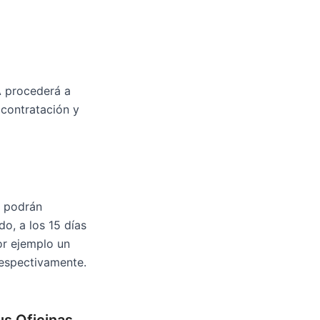
A procederá a
 contratación y
e podrán
o, a los 15 días
or ejemplo un
respectivamente.