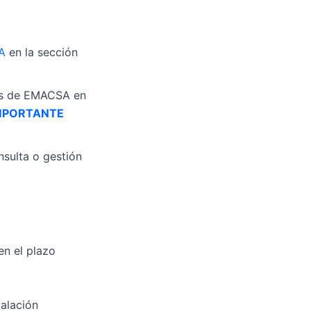
A
en la sección
inas de EMACSA en
MPORTANTE
nsulta o gestión
en el plazo
talación