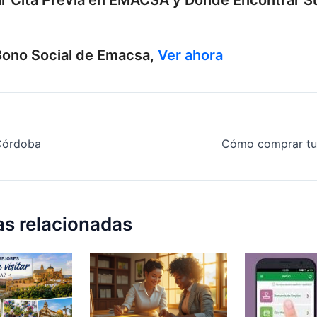
ar Cita Previa en EMACSA y Dónde Encontrar Su
Bono Social de Emacsa,
Ver ahora
 Córdoba
as relacionadas