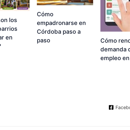
Cómo
on los
empadronarse en
arrios
Córdoba paso a
ar en
paso
Cómo reno
?
demanda 
empleo en
Faceb