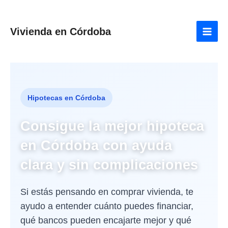
Ir
Main
al
Men
contenido
Vivienda en Córdoba
Hipotecas en Córdoba
Consigue la mejor hipoteca
en Córdoba con ayuda
clara y sin complicaciones
Si estás pensando en comprar vivienda, te
ayudo a entender cuánto puedes financiar,
qué bancos pueden encajarte mejor y qué