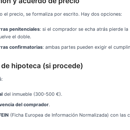
ción y acuerdo de precio
 el precio, se formaliza por escrito. Hay dos opciones:
rras penitenciales
: si el comprador se echa atrás pierde la s
elve el doble.
rras confirmatorias
: ambas partes pueden exigir el cumpli
d de hipoteca (si procede)
á:
al
del inmueble (300-500 €).
lvencia del comprador
.
FEIN
(Ficha Europea de Información Normalizada) con las c