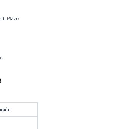
ad. Plazo
n.
e
ación