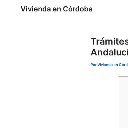
Ir
Navegación
Vivienda en Córdoba
al
de
contenido
entradas
Trámite
Andalucí
Por
Vivienda en Cór