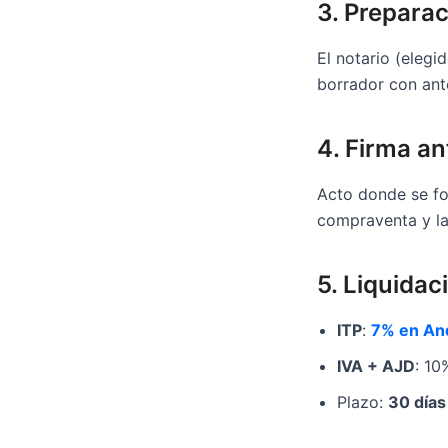
3. Preparac
El notario (elegi
borrador con ante
4. Firma an
Acto donde se for
compraventa y la
5. Liquida
ITP
:
7% en An
IVA + AJD
: 10
Plazo:
30 días