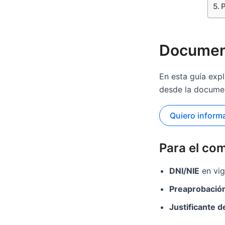
P
Document
En esta guía exp
desde la documen
Quiero inform
Para el co
DNI/NIE
en vig
Preaprobación
Justificante 