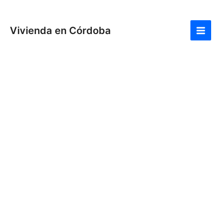
Ir
Navegación
Main
al
de
Men
Vivienda en Córdoba
contenido
entradas