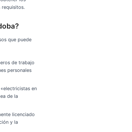
requisitos.
rdoba?
asos que puede
ñeros de trabajo
nes personales
electricistas en
dea de la
mente licenciado
ción y la