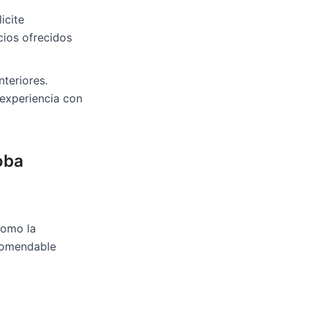
icite
cios ofrecidos
nteriores.
 experiencia con
oba
como la
ecomendable