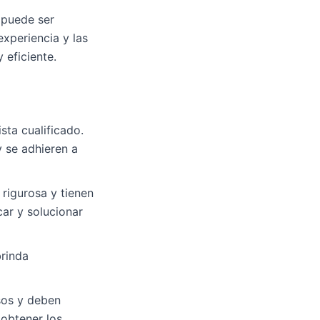
 puede ser
experiencia y las
 eficiente.
ista cualificado.
y se adhieren a
 rigurosa y tienen
ar y solucionar
brinda
sos y deben
 obtener los