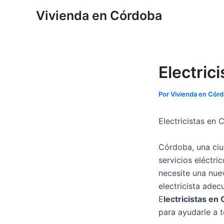
Ir
Navegación
Vivienda en Córdoba
al
de
contenido
entradas
Electric
Por
Vivienda en Cór
Electricistas en
Córdoba, una ciu
servicios eléctri
necesite una nue
electricista adec
E
lectricistas en
para ayudarle a t