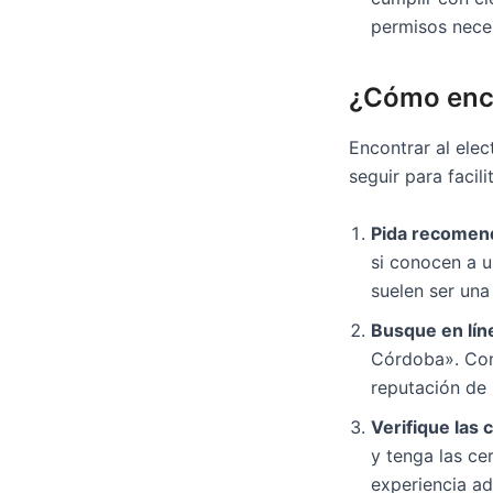
permisos neces
¿Cómo enco
Encontrar al ele
seguir para facili
Pida recomen
si conocen a u
suelen ser una
Busque en lín
Córdoba». Cons
reputación de l
Verifique las 
y tenga las ce
experiencia a