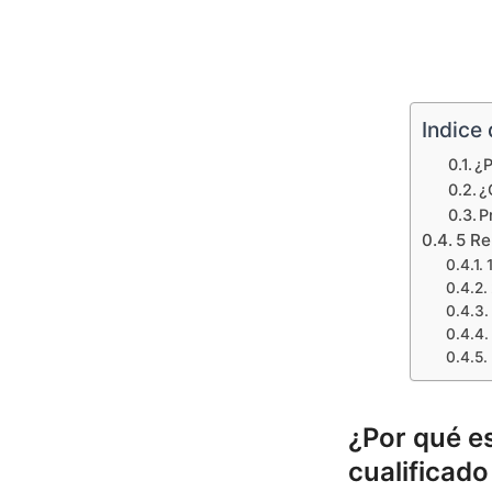
Indice
¿P
¿
P
5 Re
¿Por qué es
cualificad