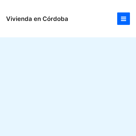
Ir
Main
al
Men
Vivienda en Córdoba
contenido