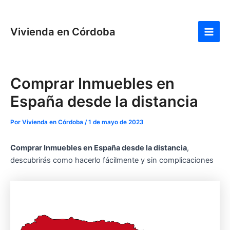
Ir
Navegación
:
:
:
:
:
:
Main
al
de
Freidoras
Cuánto
Cómo
¿Cuáles
Mejores
cóm
Men
Vivienda en Córdoba
contenido
entradas
de
cuesta
pedir
son
robots
refr
aire
comprar
hipoteca
los
aspirador
una
y
un
para
mejores
en
cas
gadgets
piso
comprar
barrios
calidad
en
Comprar Inmuebles en
de
en
tu
para
precio
Cór
cocina
Córdoba
primera
visitar
España desde la distancia
en
vivienda
en
2026:
en
Córdoba?
Por
Vivienda en Córdoba
/
1 de mayo de 2023
guía
Córdoba
completa
Comprar Inmuebles en España desde la distancia
,
de
descubrirás como hacerlo fácilmente y sin complicaciones
gastos
e
impuestos