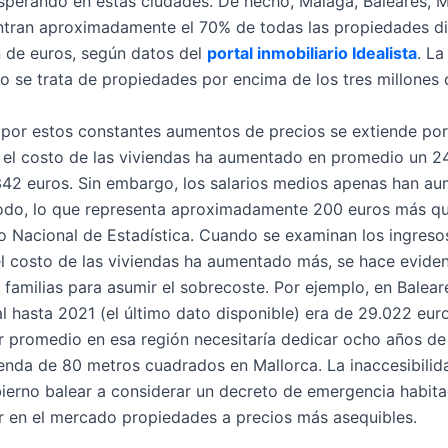
sperando en estas ciudades. De hecho, Málaga, Baleares, M
tran aproximadamente el 70% de todas las propiedades di
n de euros, según datos del
portal inmobiliario Idealista
. La
 se trata de propiedades por encima de los tres millones 
por estos constantes aumentos de precios se extiende por 
, el costo de las viviendas ha aumentado en promedio un 2
342 euros. Sin embargo, los salarios medios apenas han a
odo, lo que representa aproximadamente 200 euros más qu
to Nacional de Estadística. Cuando se examinan los ingreso
l costo de las viviendas ha aumentado más, se hace evident
 familias para asumir el sobrecoste. Por ejemplo, en Baleare
 hasta 2021 (el último dato disponible) era de 29.022 euro
r promedio en esa región necesitaría dedicar ocho años de 
enda de 80 metros cuadrados en Mallorca. La inaccesibilida
bierno balear a considerar un decreto de emergencia habita
r en el mercado propiedades a precios más asequibles.