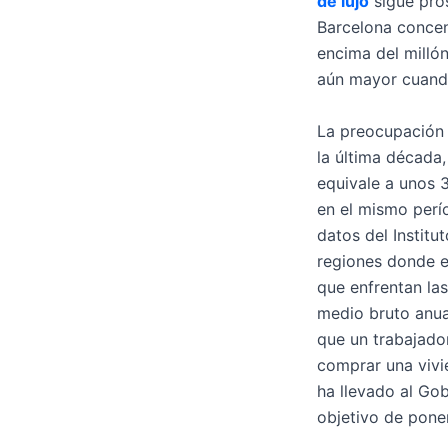
de lujo
sigue pro
Barcelona concen
encima del milló
aún mayor cuando
La preocupación 
la última década
equivale a unos 
en el mismo perí
datos del Institu
regiones donde e
que enfrentan las
medio bruto anual
que un trabajado
comprar una vivi
ha llevado al Go
objetivo de pone