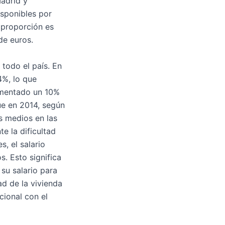
adrid y
sponibles por
 proporción es
de euros.
todo el país. En
4%, lo que
umentado un 10%
e en 2014, según
s medios en las
e la dificultad
s, el salario
s. Esto significa
su salario para
d de la vivienda
cional con el