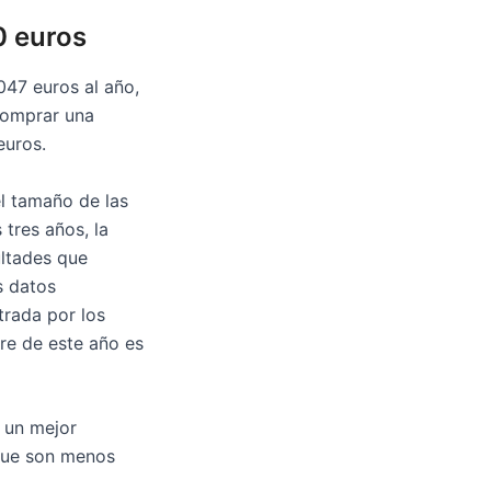
0 euros
047 euros al año,
 comprar una
euros.
l tamaño de las
tres años, la
ultades que
s datos
trada por los
re de este año es
 un mejor
 que son menos