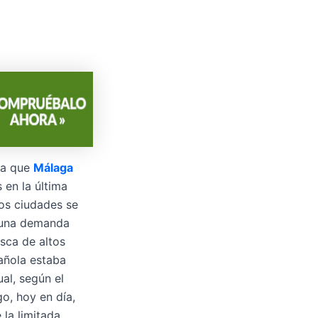
ya que
Málaga
 en la última
os ciudades se
o una demanda
sca de altos
añola estaba
al, según el
o, hoy en día,
 la limitada