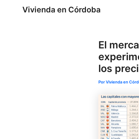
Ir
Navegación
Vivienda en Córdoba
al
de
contenido
entradas
El merca
experime
los prec
Por
Vivienda en Cór