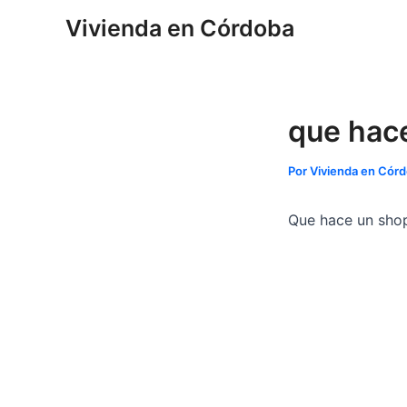
Ir
Navegación
Vivienda en Córdoba
al
de
contenido
entradas
que hace
Por
Vivienda en Cór
Que hace un shop