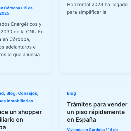
Horizontal 2023 ha llegado
 en Córdoba
/
15 de
para simplificar la
 2025
cados Energéticos y
2030 de la ONU En
a en Córdoba,
s adelantaros e
ros lo que anuncia
,
,
,
ad
Blog
Consejos
Blog
nes Inmobiliarias
Trámites para vender
ace un shopper
un piso rápidamente
liario en
en España
ba
Vivienda en Córdoba
/
14 de