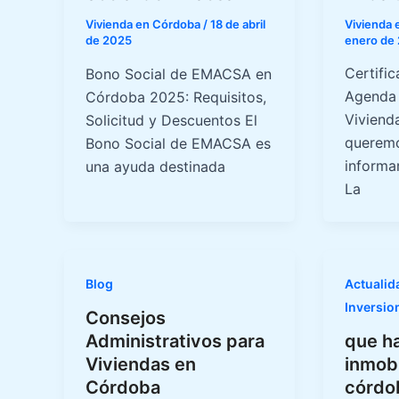
Vivienda
Vivienda en Córdoba
/
18 de abril
enero de
de 2025
Certifi
Bono Social de EMACSA en
Agenda 
Córdoba 2025: Requisitos,
Viviend
Solicitud y Descuentos El
queremo
Bono Social de EMACSA es
informa
una ayuda destinada
La
Blog
Actualid
Inversio
Consejos
Administrativos para
que h
Viviendas en
inmobi
Córdoba
córdo