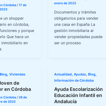
enero de 2023
 en Córdoba
/
17 de
 2023
Documentos y trámites
e un shopper
obligatorios para vender
ario en córdoba,
una casa en España La
 funciones y porque
gestión inmobiliaria al
arlo Que hace un
vender propiedades puede
 inmobiliario en
ser un proceso
a
,
,
,
,
Blog
Viviendas
Actualidad
Ayudas
Blog
Información de Córdoba
Joven de
er en Córdoba
Ayuda Escolarización
Educación Infantil en
 en Córdoba
/
26 de
Andalucía
re de 2022