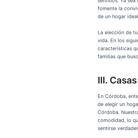
sentidos. Ya sea 
fomente la convi
de un hogar ideal
La elección de t
vida. En los sig
características q
familias que bus
III. Cas
En Córdoba, ente
de elegir un hog
Córdoba. Nuestra
comodidad, lo qu
sentirse verdade