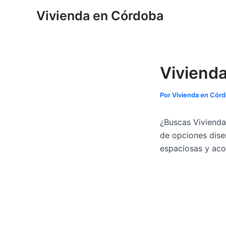
Ir
Navegación
Vivienda en Córdoba
al
de
contenido
entradas
Vivienda
Por
Vivienda en Cór
¿Buscas Vivienda
de opciones dise
espaciosas y aco