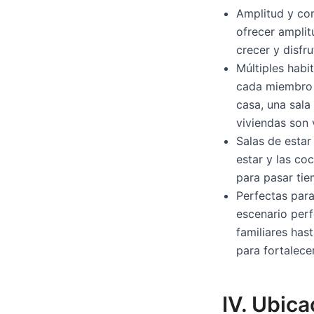
Amplitud y co
ofrecer amplit
crecer y disfr
Múltiples habi
cada miembro d
casa, una sala
viviendas son 
Salas de estar
estar y las co
para pasar tie
Perfectas para
escenario per
familiares has
para fortalecer
IV. Ubic