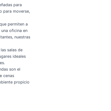
señadas para
io para moverse,
 que permiten a
 una oficina en
itantes, nuestras
las salas de
ugares ideales
es.
ndas son el
de cenas
mbiente propicio