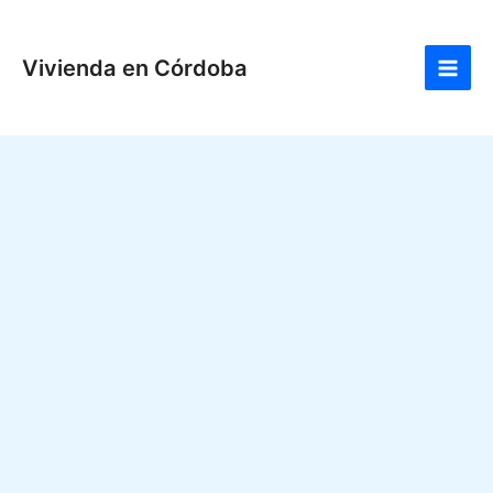
Ir
Main
al
Men
Vivienda en Córdoba
contenido