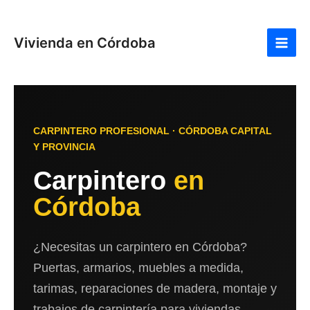
Ir
Main
al
Men
Vivienda en Córdoba
contenido
CARPINTERO PROFESIONAL · CÓRDOBA CAPITAL
Y PROVINCIA
Carpintero
en
Córdoba
¿Necesitas un carpintero en Córdoba?
Puertas, armarios, muebles a medida,
tarimas, reparaciones de madera, montaje y
trabajos de carpintería para viviendas,