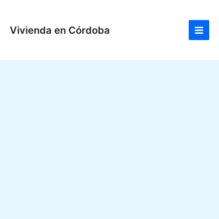
Ir
Main
al
Men
Vivienda en Córdoba
contenido