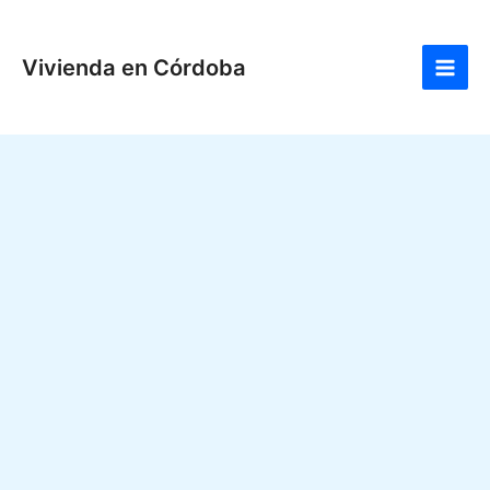
Ir
Main
al
Men
Vivienda en Córdoba
contenido