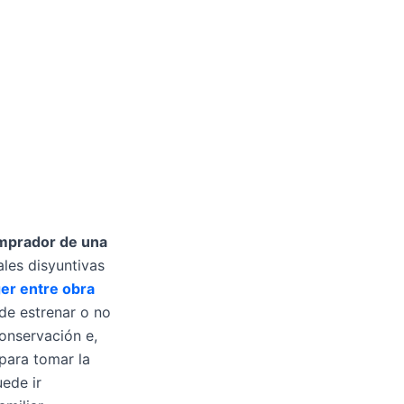
mprador de una
ales disyuntivas
er entre obra
 de estrenar o no
conservación e,
 para tomar la
ede ir