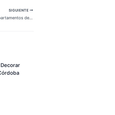
SIGUIENTE
Este bloque de apartamentos de 11 plantas se ha levantado en solo 29 horas.
 Decorar
Córdoba