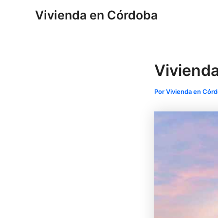
Ir
Navegación
Vivienda en Córdoba
al
de
contenido
entradas
Viviend
Por
Vivienda en Cór