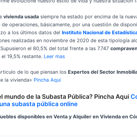
e evolucione nuestro estilo de vida y nuestra situación fa
la
vivienda usada
siempre ha estado por encima de la nuev
e de operaciones, básicamente, por una cuestión de disponib
zo a los últimos datos del
Instituto Nacional de Estadístic
iones realizadas en noviembre de 2020 de esta tipología al
Supusieron el 80,5% del total frente a las 7.747
comprave
el 19,5% restante.
Leer mas
rticulo de lo que piensan los
Expertos del Sector Inmobili
de la vivienda»
Pincha Aqui
el mundo de la Subasta Pública? Pincha Aqui
C
 una subasta pública online
uebles disponibles en Venta y Alquiler en Vivienda en C