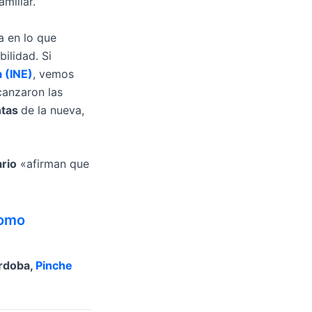
miliar.
a en lo que
ilidad. Si
a (INE)
, vemos
canzaron las
ntas
de la nueva,
ario
«afirman que
omo
órdoba,
Pinche