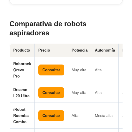
Comparativa de robots
aspiradores
Producto
Precio
Potencia
Autonomía
Frieg
Roborock
Qrevo
Consultar
Muy alta
Alta
Sí
Pro
Dreame
Consultar
Muy alta
Alta
Sí
L20 Ultra
iRobot
Roomba
Consultar
Alta
Media-alta
Sí
Combo