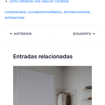
cómo refrescar una casa en Córdoba
comprarcasa
,
consejosinmobiliarios
,
errorescomunes
,
evitarerrores
ANTERIOR
SIGUIENTE
Entradas relacionadas