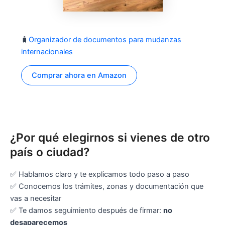
🧳
Organizador de documentos para mudanzas
internacional
es
Comprar ahora en Amazon
¿Por qué elegirnos si vienes de otro
país o ciudad?
✅ Hablamos claro y te explicamos todo paso a paso
✅ Conocemos los trámites, zonas y documentación que
vas a necesitar
✅ Te damos seguimiento después de firmar:
no
desaparecemos