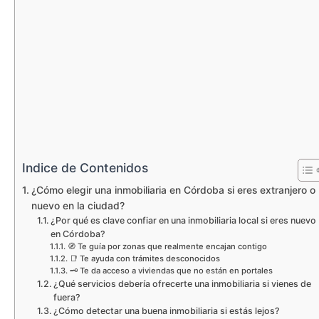
Indice de Contenidos
¿Cómo elegir una inmobiliaria en Córdoba si eres extranjero o
nuevo en la ciudad?
¿Por qué es clave confiar en una inmobiliaria local si eres nuevo
en Córdoba?
🧭 Te guía por zonas que realmente encajan contigo
📑 Te ayuda con trámites desconocidos
🗝️ Te da acceso a viviendas que no están en portales
¿Qué servicios debería ofrecerte una inmobiliaria si vienes de
fuera?
¿Cómo detectar una buena inmobiliaria si estás lejos?