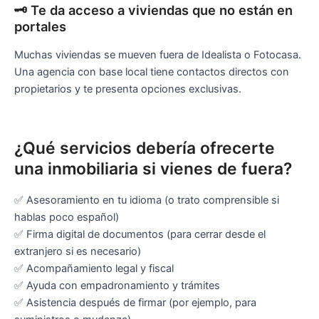
🗝️ Te da acceso a viviendas que no están en
portales
Muchas viviendas se mueven fuera de Idealista o Fotocasa.
Una agencia con base local tiene contactos directos con
propietarios y te presenta opciones exclusivas.
¿Qué servicios debería ofrecerte
una inmobiliaria si vienes de fuera?
✅ Asesoramiento en tu idioma (o trato comprensible si
hablas poco español)
✅ Firma digital de documentos (para cerrar desde el
extranjero si es necesario)
✅ Acompañamiento legal y fiscal
✅ Ayuda con empadronamiento y trámites
✅ Asistencia después de firmar (por ejemplo, para