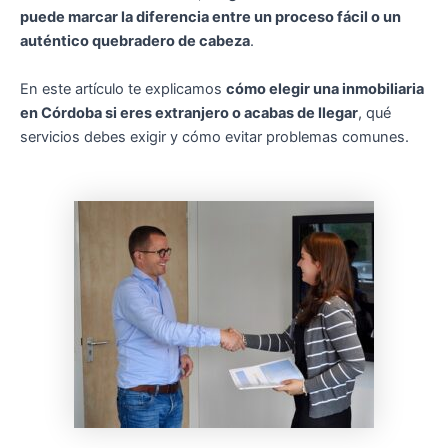
puede marcar la diferencia entre un proceso fácil o un
auténtico quebradero de cabeza
.
En este artículo te explicamos
cómo elegir una inmobiliaria
en Córdoba si eres extranjero o acabas de llegar
, qué
servicios debes exigir y cómo evitar problemas comunes.