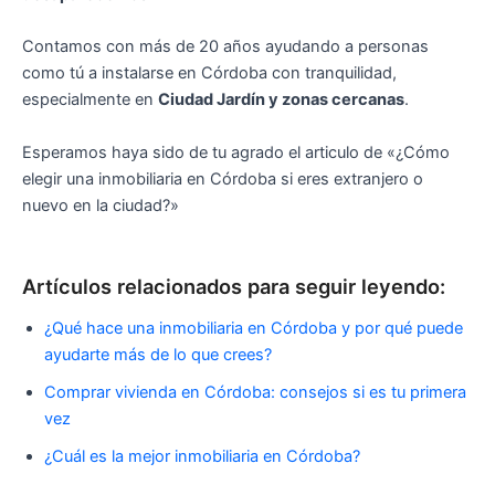
Contamos con más de 20 años ayudando a personas
como tú a instalarse en Córdoba con tranquilidad,
especialmente en
Ciudad Jardín y zonas cercanas
.
Esperamos haya sido de tu agrado el articulo de «¿Cómo
elegir una inmobiliaria en Córdoba si eres extranjero o
nuevo en la ciudad?»
Artículos relacionados para seguir leyendo:
¿Qué hace una inmobiliaria en Córdoba y por qué puede
ayudarte más de lo que crees?
Comprar vivienda en Córdoba: consejos si es tu primera
vez
¿Cuál es la mejor inmobiliaria en Córdoba?