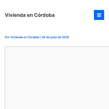
Ir
Navegación
Main
al
de
Men
Vivienda en Córdoba
contenido
entradas
Por
Vivienda en Córdoba
/
24 de junio de 2025