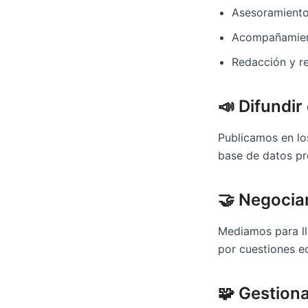
Asesoramiento 
Acompañamient
Redacción y re
📣 Difundir
Publicamos en los
base de datos pro
🤝 Negocia
Mediamos para ll
por cuestiones e
🧩 Gestion