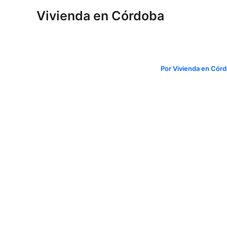
Ir
Navegación
Vivienda en Córdoba
al
de
contenido
entradas
Por
Vivienda en Cór