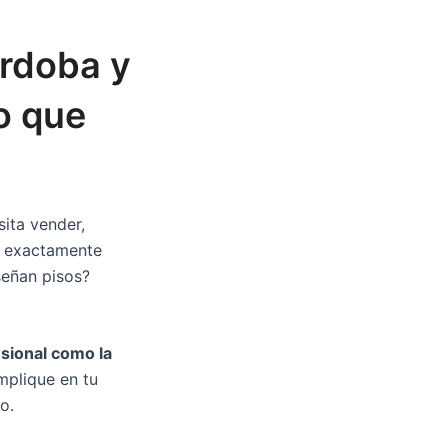
órdoba y
o que
sita vender,
e exactamente
nseñan pisos?
esional como la
mplique en tu
o.