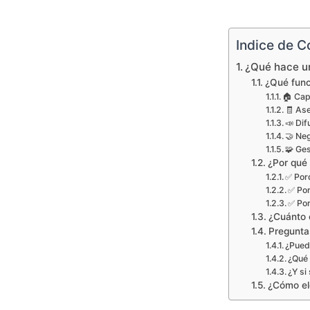
Indice de C
¿Qué hace un
¿Qué func
🏠 Cap
🧾 As
📣 Dif
🤝 Ne
🧩 Ge
¿Por qué 
✅ Por
✅ Por
✅ Por
¿Cuánto 
Preguntas
¿Pued
¿Qué 
¿Y si
¿Cómo el