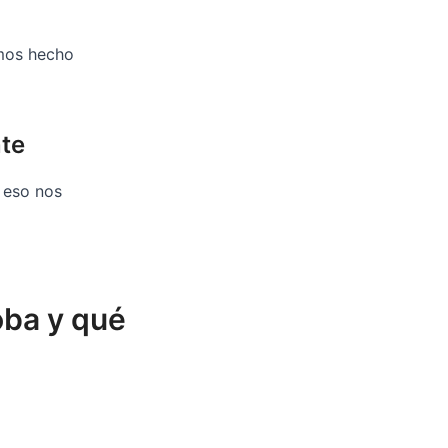
emos hecho
nte
 eso nos
oba y qué