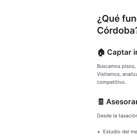
¿Qué func
Córdoba
🏠 Captar 
Buscamos pisos, 
Visitamos, anali
competitivo.
🧾 Asesora
Desde la tasación 
Estudio del m