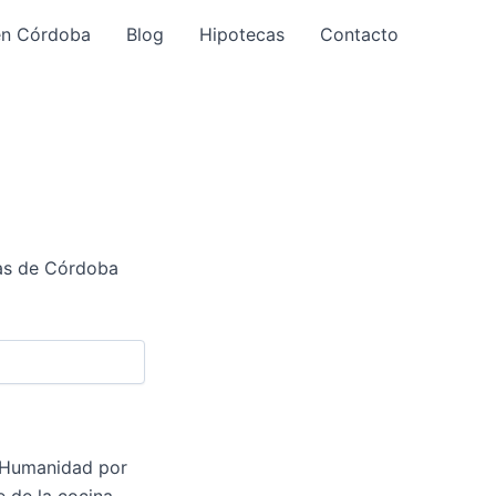
:
en Córdoba
Blog
Hipotecas
Contacto
es
cómo
s
refrescar
dor
una
casa
d
en
Córdoba
a
cas de Córdoba
a
os
a Humanidad por
e de la cocina