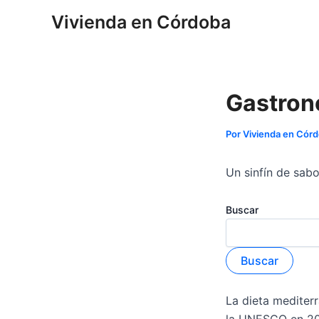
Ir
Navegación
Vivienda en Córdoba
al
de
contenido
entradas
Gastron
Por
Vivienda en Cór
Un sinfín de sab
Buscar
Buscar
La dieta mediter
la UNESCO en 20