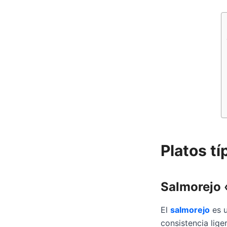
Platos t
Salmorejo
El
salmorejo
es u
consistencia lig