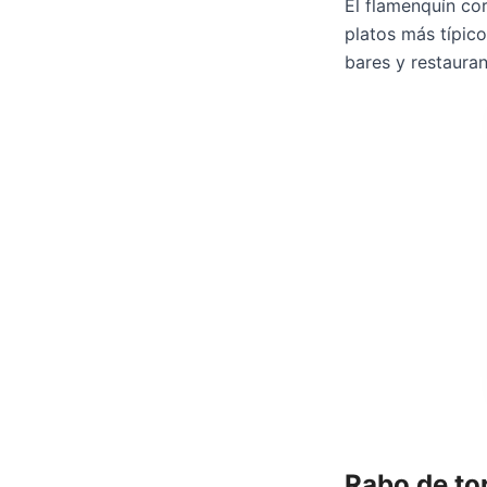
El flamenquín co
platos más típic
bares y restauran
Rabo de to