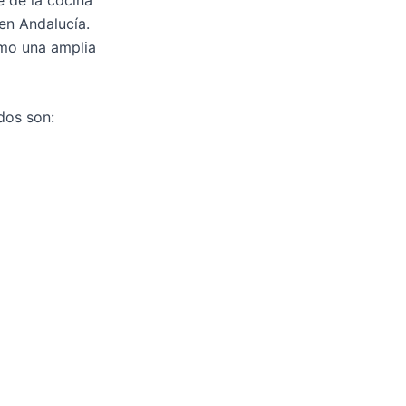
en Andalucía.
omo una amplia
dos son: