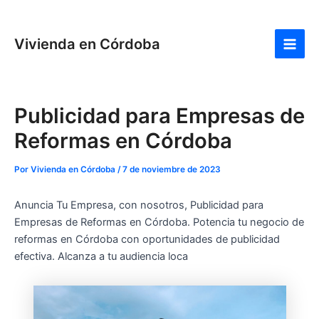
Ir
Navegación
:
:
:
:
:
:
Main
al
de
Freidoras
Cuánto
Cómo
¿Cuáles
Mejores
cóm
Men
Vivienda en Córdoba
contenido
entradas
de
cuesta
pedir
son
robots
refr
aire
comprar
hipoteca
los
aspirador
una
y
un
para
mejores
en
cas
gadgets
piso
comprar
barrios
calidad
en
Publicidad para Empresas de
de
en
tu
para
precio
Cór
cocina
Córdoba
primera
visitar
Reformas en Córdoba
en
vivienda
en
2026:
en
Córdoba?
Por
Vivienda en Córdoba
/
7 de noviembre de 2023
guía
Córdoba
completa
Anuncia Tu Empresa, con nosotros, Publicidad para
de
Empresas de Reformas en Córdoba. Potencia tu negocio de
gastos
reformas en Córdoba con oportunidades de publicidad
e
efectiva. Alcanza a tu audiencia loca
impuestos