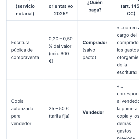
¿Quién
(servicio
orientativo
(art. 14
paga?
notarial)
2025*
CC)
«…corren 
cargo del
0,20 – 0,50
Escritura
Comprador
comprado
% del valor
pública de
(salvo
los gastos
(mín. 600
compraventa
pacto)
otorgamie
€)
de la
escritura»
«…
correspon
Copia
al vended
autorizada
25 – 50 €
la primera
Vendedor
para
(tarifa fija)
copia y lo
vendedor
demás
gastos
previos»