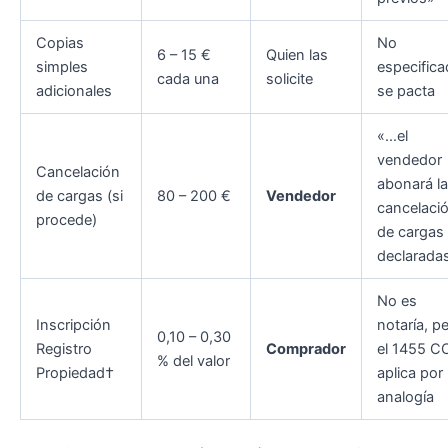
Copias
No
6 – 15 €
Quien las
simples
especifica
cada una
solicite
adicionales
se pacta
«…el
vendedor
Cancelación
abonará la
de cargas (si
80 – 200 €
Vendedor
cancelaci
procede)
de cargas
declarada
No es
Inscripción
notaría, p
0,10 – 0,30
Registro
Comprador
el 1455 C
% del valor
Propiedad†
aplica por
analogía