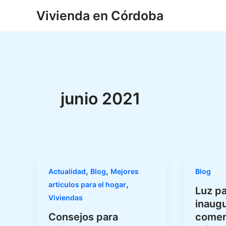
Ir
Vivienda en Córdoba
al
contenido
junio 2021
,
,
Actualidad
Blog
Mejores
Blog
,
articulos para el hogar
Luz par
Viviendas
inaug
Consejos para
comer