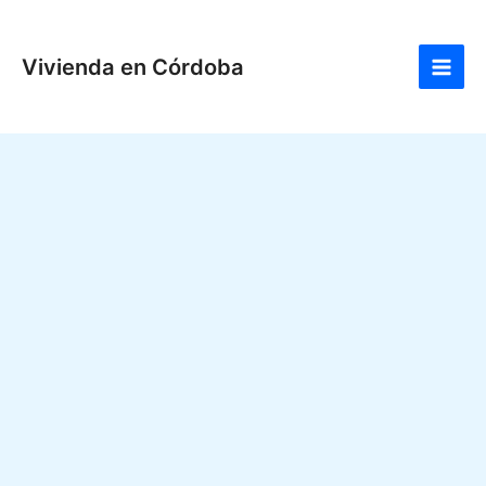
Ir
Main
al
Men
Vivienda en Córdoba
contenido