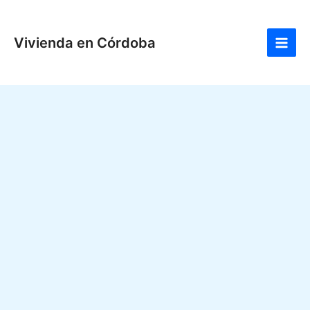
Ir
Main
al
Men
Vivienda en Córdoba
contenido