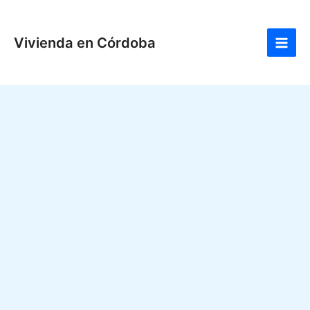
Ir
Main
al
Men
Vivienda en Córdoba
contenido