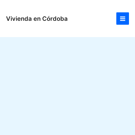
Ir
Main
al
Men
Vivienda en Córdoba
contenido