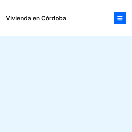
Ir
Main
al
Men
Vivienda en Córdoba
contenido