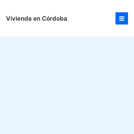
Ir
Main
al
Men
Vivienda en Córdoba
contenido